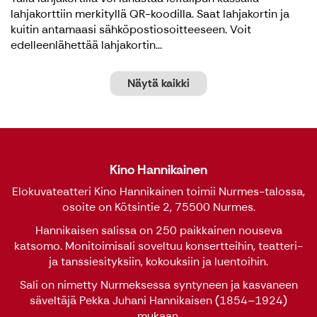
lahjakorttiin merkityllä QR-koodilla. Saat lahjakortin ja
kuitin antamaasi sähköpostiosoitteeseen. Voit
edelleenlähettää lahjakortin...
Näytä kaikki
Kino Hannikainen
Elokuvateatteri Kino Hannikainen toimii Nurmes-talossa,
osoite on Kötsintie 2, 75500 Nurmes.
Hannikaisen salissa on 250 paikkainen nouseva
katsomo. Monitoimisali soveltuu konsertteihin, teatteri-
ja tanssiesityksiin, kokouksiin ja luentoihin.
Sali on nimetty Nurmeksessa syntyneen ja kasvaneen
säveltäjä Pekka Juhani Hannikaisen (1854–1924)
mukaan.