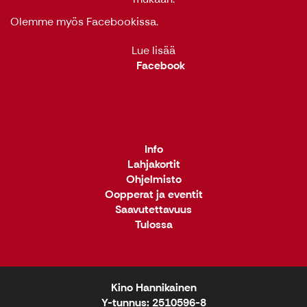
Olemme myös
Facebookissa
.
Lue lisää
Facebook
Info
Lahjakortit
Ohjelmisto
Oopperat ja eventit
Saavutettavuus
Tulossa
Kino Hannikainen
Y-tunnus: 2510596-8