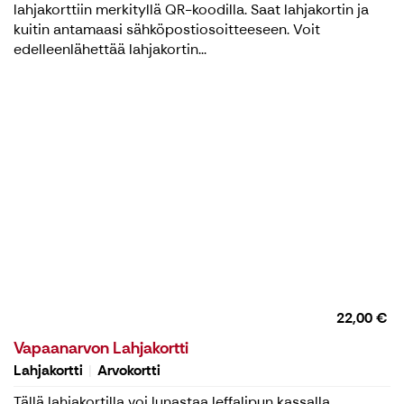
lahjakorttiin merkityllä QR-koodilla. Saat lahjakortin ja
kuitin antamaasi sähköpostiosoitteeseen. Voit
edelleenlähettää lahjakortin...
22,00 €
Vapaanarvon Lahjakortti
Lahjakortti
Arvokortti
Tällä lahjakortilla voi lunastaa leffalipun kassalla