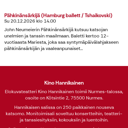
Pähkinänsärkijä (Hamburg ballett / Tshaikovski)
Su 20.12.2026 klo 14.00
John Neumeierin Pähkinänsärkijä kutsuu katsojan
unelmien ja tanssin maailmaan. Baletti kertoo 12-
vuotiaasta Mariesta, joka saa syntymäpäivälahjakseen
pähkinänsärkijän ja vaaleanpunaiset...
Kino Hannikainen
Elokuvateatteri Kino Hannikainen toimii Nurmes-talossa,
osoite on Kötsintie 2, 75500 Nurmes.
Hannikaisen salissa on 250 paikkainen nouseva
katsomo. Monitoimisali soveltuu konsertteihin, teatteri-
ja tanssiesityksiin, kokouksiin ja luentoihin.