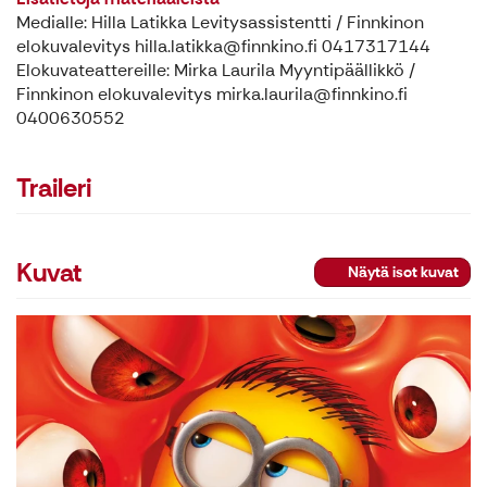
Medialle: Hilla Latikka Levitysassistentti / Finnkinon
elokuvalevitys hilla.latikka@finnkino.fi 0417317144
Elokuvateattereille: Mirka Laurila Myyntipäällikkö /
Finnkinon elokuvalevitys mirka.laurila@finnkino.fi
0400630552
Traileri
Kuvat
Näytä isot kuvat