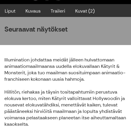
Liput
Kuvaus
Traileri
Kuvat (2)
Seuraavat näytökset
Illumination johdattaa meidät jälleen hulvattomaan
animaatiomaailmaansa uudella elokuvallaan Kätyrit &
Monsterit, joka tuo maailman suosituimpaan animaatio-
franchiseen kokonaan uusia hahmoja.
Hillitön, riehakas ja täysin tositapahtumiin perustuva
elokuva kertoo, miten Kätyrit valloittavat Hollywoodin ja
nousevat elokuvatähdiksi, menettävät kaiken, tulevat
päästäneeksi hirviöitä maailmaan ja lopulta yhdistävät
voimansa pelastaakseen planeetan itse aiheuttamaltaan
kaaokselta.