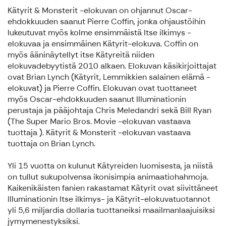
Kätyrit & Monsterit -elokuvan on ohjannut Oscar-
ehdokkuuden saanut Pierre Coffin, jonka ohjaustöihin
lukeutuvat myös kolme ensimmäistä Itse ilkimys -
elokuvaa ja ensimmäinen Kätyrit-elokuva. Coffin on
myös ääninäytellyt itse Kätyreitä niiden
elokuvadebyytistä 2010 alkaen. Elokuvan käsikirjoittajat
ovat Brian Lynch (Kätyrit, Lemmikkien salainen elämä -
elokuvat) ja Pierre Coffin. Elokuvan ovat tuottaneet
myös Oscar-ehdokkuuden saanut Illuminationin
perustaja ja pääjohtaja Chris Meledandri sekä Bill Ryan
(The Super Mario Bros. Movie -elokuvan vastaava
tuottaja ). Kätyrit & Monsterit -elokuvan vastaava
tuottaja on Brian Lynch.
Yli 15 vuotta on kulunut Kätyreiden luomisesta, ja niistä
on tullut sukupolvensa ikonisimpia animaatiohahmoja.
Kaikenikäisten fanien rakastamat Kätyrit ovat siivittäneet
Illuminationin Itse ilkimys- ja Kätyrit-elokuvatuotannot
yli 5,6 miljardia dollaria tuottaneiksi maailmanlaajuisiksi
jymymenestyksiksi.